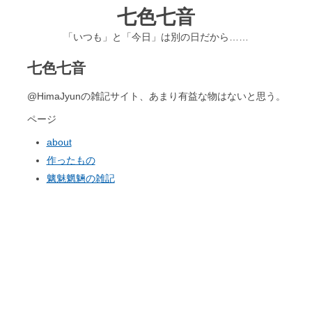
七色七音
「いつも」と「今日」は別の日だから……
七色七音
@HimaJyunの雑記サイト、あまり有益な物はないと思う。
ページ
about
作ったもの
魑魅魍魎の雑記